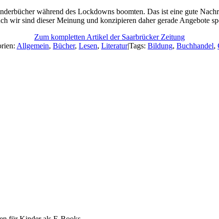
 Kinderbücher während des Lockdowns boomten. Das ist eine gute Nach
uch wir sind dieser Meinung und konzipieren daher gerade Angebote spe
Zum kompletten Artikel der Saarbrücker Zeitung
rien:
Allgemein
,
Bücher
,
Lesen
,
Literatur
|
Tags:
Bildung
,
Buchhandel
,