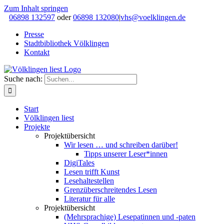
Zum Inhalt springen
06898 132597
oder
06898 132080
|
vhs@voelklingen.de
Presse
Stadtbibliothek Völklingen
Kontakt
Suche nach:
Start
Völklingen liest
Projekte
Projektübersicht
Wir lesen … und schreiben darüber!
Tipps unserer Leser*innen
DigiTales
Lesen trifft Kunst
Lesehaltestellen
Grenzüberschreitendes Lesen
Literatur für alle
Projektübersicht
(Mehrsprachige) Lesepatinnen und -paten